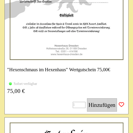
"Hexenschmaus im Hexenhaus" Wertgutschein 75,00€
Einlösbar im Hexenhaus für Speis & Trank sowie im SPA
Sofort verfügbar
Resort Landlust.
75,00 €
Gilt 3 Jahre ab Kaufdatum während der Öffnungszeiten mit
Terminvereinbarung.
Hinzufügen
Gilt nicht an Veranstaltungen und ohne Terminvereinbarung!