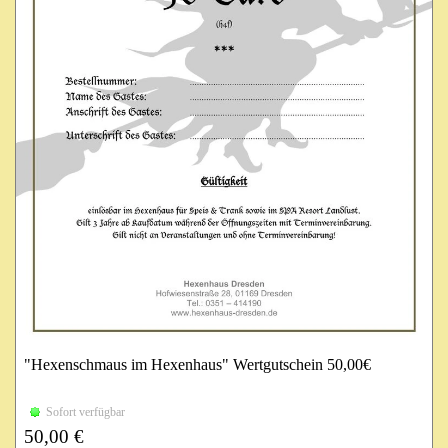
"Hexenschmaus im Hexenhaus" Wertgutschein 50,00€
Einlösbar im Hexenhaus für Speis & Trank sowie im SPA
Sofort verfügbar
Resort Landlust.
50,00 €
Gilt 3 Jahre ab Kaufdatum während der Öffnungszeiten mit