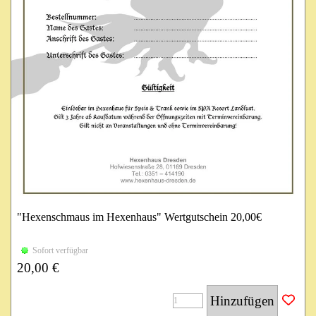
"Hexenschmaus im Hexenhaus" Wertgutschein 20,00€
Einlösbar im Hexenhaus für Speis & Trank sowie im SPA
Sofort verfügbar
Resort Landlust.
20,00 €
Gilt 3 Jahre ab Kaufdatum während der Öffnungszeiten mit
Terminvereinbarung.
Hinzufügen
Gilt nicht an Veranstaltungen und ohne Terminvereinbarung!