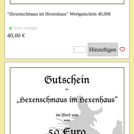
"Hexenschmaus im Hexenhaus" Wertgutschein 40,00€
Einlösbar im Hexenhaus für Speis & Trank sowie im SPA
Sofort verfügbar
Resort Landlust.
40,00 €
Gilt 3 Jahre ab Kaufdatum während der Öffnungszeiten mit
Terminvereinbarung.
Hinzufügen
Gilt nicht an Veranstaltungen und ohne Terminvereinbarung!