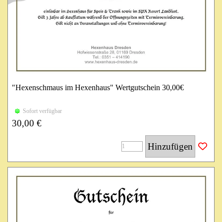
"Hexenschmaus im Hexenhaus" Wertgutschein 30,00€
Einlösbar im Hexenhaus für Speis & Trank sowie im SPA
Sofort verfügbar
Resort Landlust.
30,00 €
Gilt 3 Jahre ab Kaufdatum während der Öffnungszeiten mit
Terminvereinbarung.
Hinzufügen
Gilt nicht an Veranstaltungen und ohne Terminvereinbarung!