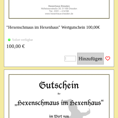
"Hexenschmaus im Hexenhaus" Wertgutschein 100,00€
Einlösbar im Hexenhaus für Speis & Trank sowie im SPA
Sofort verfügbar
Resort Landlust.
100,00 €
Gilt 3 Jahre ab Kaufdatum während der Öffnungszeiten mit
Terminvereinbarung.
Hinzufügen
Gilt nicht an Veranstaltungen und ohne Terminvereinbarung!